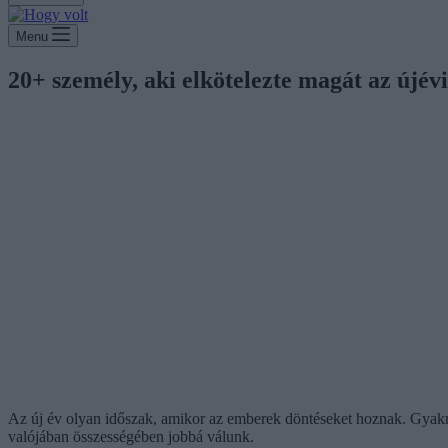
Menu
20+ személy, aki elkötelezte magát az újé
Az új év olyan időszak, amikor az emberek döntéseket hoznak. Gyakran 
valójában összességében jobbá válunk.