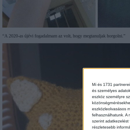
“A 2020-as újévi fogadalmam az volt, hogy megtanuljak horgolni.”
Mi és 1731 partnerei
és személyes adatoka
eszköz személyre sz
közönségmérésekhez 
eszközleolvasásos mó
felhasználhatunk. A 
szerint adatkezelést
részletesebb informác