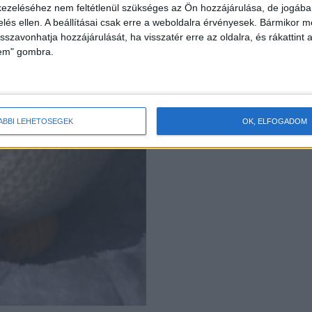
ezeléséhez nem feltétlenül szükséges az Ön hozzájárulása, de jogában 
zelés ellen. A beállításai csak erre a weboldalra érvényesek. Bármikor m
isszavonhatja hozzájárulását, ha visszatér erre az oldalra, és rákattint a
lem" gombra.
ÁBBI LEHETŐSÉGEK
OK, ELFOGADOM