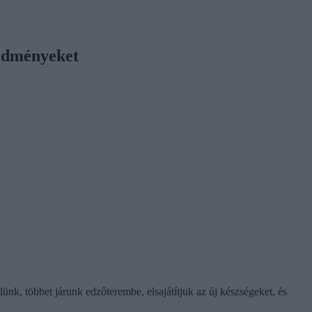
redményeket
ünk, többet járunk edzőterembe, elsajátítjuk az új készségeket, és