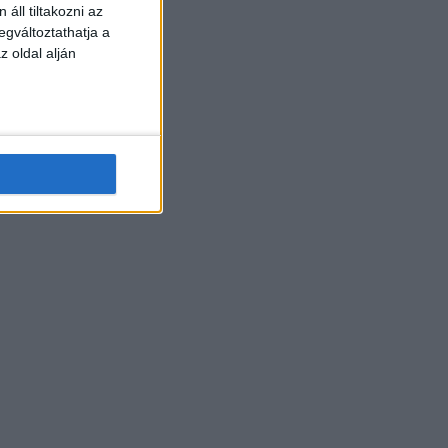
áll tiltakozni az
egváltoztathatja a
z oldal alján