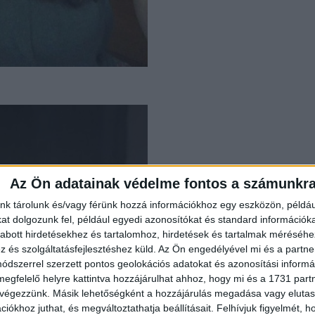
Az Ön adatainak védelme fontos a számunkr
nk tárolunk és/vagy férünk hozzá információkhoz egy eszközön, példáu
t dolgozunk fel, például egyedi azonosítókat és standard információk
abott hirdetésekhez és tartalomhoz, hirdetések és tartalmak méréséhe
és szolgáltatásfejlesztéshez küld.
Az Ön engedélyével mi és a partne
dszerrel szerzett pontos geolokációs adatokat és azonosítási informác
megfelelő helyre kattintva hozzájárulhat ahhoz, hogy mi és a 1731 partne
 végezzünk. Másik lehetőségként a hozzájárulás megadása vagy elutasí
iókhoz juthat, és megváltoztathatja beállításait.
Felhívjuk figyelmét, 