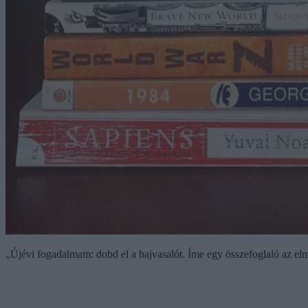
„Újévi fogadalmam: dobd el a hajvasalót. Íme egy összefoglaló az elmú