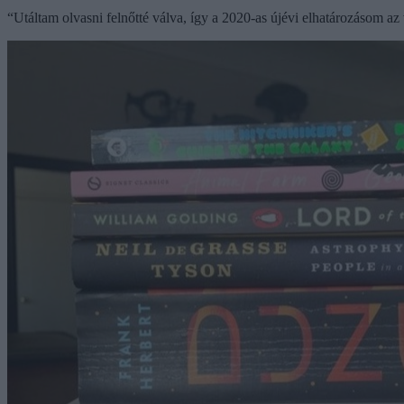
“Utáltam olvasni felnőtté válva, így a 2020-as újévi elhatározásom az