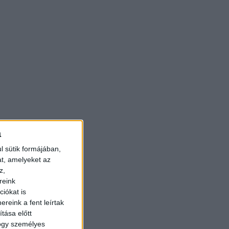
a
l sütik formájában,
at, amelyeket az
z,
reink
iókat is
reink a fent leírtak
tása előtt
hogy személyes