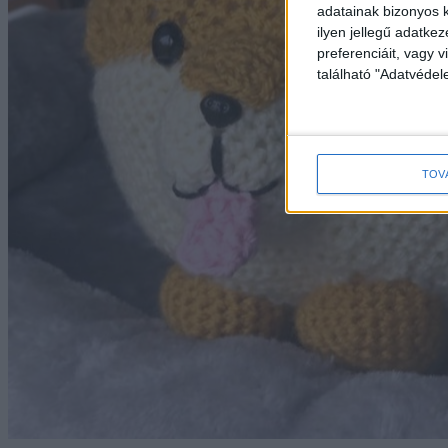
adatainak bizonyos k
ilyen jellegű adatke
preferenciáit, vagy v
található "Adatvéde
TOV