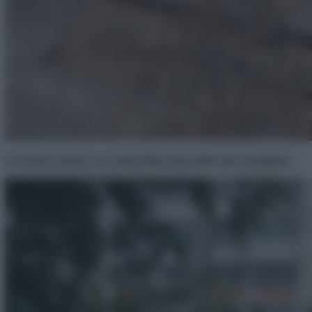
4. Ennyire futotta, az oszlop fölött még nekik sincs hatalmuk.