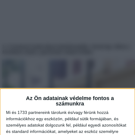
5. A természet iránti alázat tiszteletreméltó, viszont így, ebben a
formában ennek a garázsnak semmi értelme.
Az Ön adatainak védelme fontos a
számunkra
Mi és 1733 partnereink tárolunk és/vagy férünk hozzá
információkhoz egy eszközön, például sütik formájában, és
személyes adatokat dolgozunk fel, például egyedi azonosítókat
és standard információkat, amelyeket az eszköz személyre