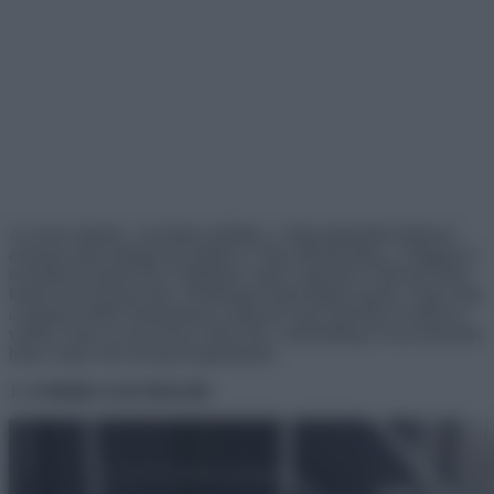
Az évek múlnak, a technika fejlődik, a világ legbénább építészei
azonban még mindig nem tűntek el. Épp ellenkezőleg, a világgal és
technikával együtt ők is fejlődnek: egyre nagyobb és látványosabb
kudarcokat hoznak létre. Különleges képességeik egyike, hogy még
a legegyszerűbb feladatokkal is képesek olyan látványos kudarcot
vallani, hogy ha nem lenne róluk fotó, valószínűleg el sem akarnánk
hinni, hogy ezek tényleg megtörténtek.
1. A felújítás ezzel elkészült.