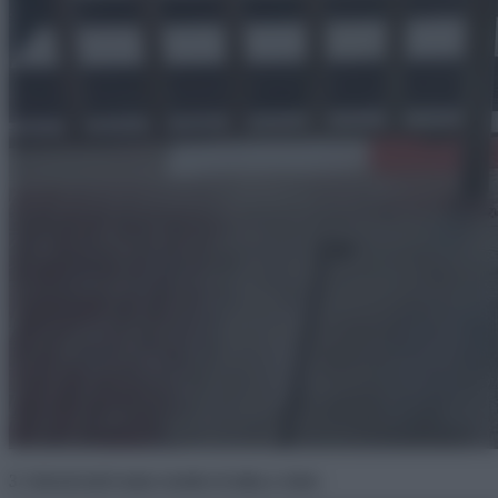
3. Szóval ezért nem vezette el soha a vizet.