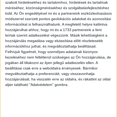
szabott hirdetésekhez és tartalomhoz, hirdetések és tartalmak
méréséhez, közönségmérésekhez és szolgáltatásfejlesztéshez
küld.
Az Ön engedélyével mi és a partnereink eszközleolvasásos
módszerrel szerzett pontos geolokációs adatokat és azonosítási
információkat is felhasználhatunk. A megfelelő helyre kattintva
hozzájárulhat ahhoz, hogy mi és a 1733 partnereink a fent
leírtak szerint adatkezelést végezzünk. Másik lehetőségként a
hozzájárulás megadása vagy elutasítása előtt részletesebb
információkhoz juthat, és megváltoztathatja beállításait.
Felhívjuk figyelmét, hogy személyes adatainak bizonyos
kezeléséhez nem feltétlenül szükséges az Ön hozzájárulása, de
jogában áll tiltakozni az ilyen jellegű adatkezelés ellen. A
beállításai csak erre a weboldalra érvényesek. Bármikor
megváltoztathatja a preferenciáit, vagy visszavonhatja
hozzájárulását, ha visszatér erre az oldalra, és rákattint az oldal
alján található "Adatvédelem" gombra.