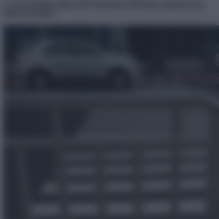
2. Egy gyalogos legyen fitt: képesnek kell lennie átugorni egy
ekkora kerítést.