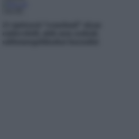
Menu
21 építészeti “remekmű” olyan
emberektől, akik nem szoktak
sablonmegoldásokat használni