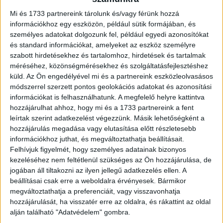
Mi és 1733 partnereink tárolunk és/vagy férünk hozzá
információkhoz egy eszközön, például sütik formájában, és
személyes adatokat dolgozunk fel, például egyedi azonosítókat
és standard információkat, amelyeket az eszköz személyre
szabott hirdetésekhez és tartalomhoz, hirdetések és tartalmak
méréséhez, közönségmérésekhez és szolgáltatásfejlesztéshez
küld.
Az Ön engedélyével mi és a partnereink eszközleolvasásos
módszerrel szerzett pontos geolokációs adatokat és azonosítási
információkat is felhasználhatunk. A megfelelő helyre kattintva
hozzájárulhat ahhoz, hogy mi és a 1733 partnereink a fent
leírtak szerint adatkezelést végezzünk. Másik lehetőségként a
hozzájárulás megadása vagy elutasítása előtt részletesebb
információkhoz juthat, és megváltoztathatja beállításait.
Felhívjuk figyelmét, hogy személyes adatainak bizonyos
kezeléséhez nem feltétlenül szükséges az Ön hozzájárulása, de
jogában áll tiltakozni az ilyen jellegű adatkezelés ellen. A
beállításai csak erre a weboldalra érvényesek. Bármikor
megváltoztathatja a preferenciáit, vagy visszavonhatja
hozzájárulását, ha visszatér erre az oldalra, és rákattint az oldal
alján található "Adatvédelem" gombra.