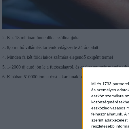
2. Kb. 18 millióan ünneplik a szülinapjukat
3. 8,6 millió villámlás történik világszerte 24 óra alatt
4. Minden fa két földi lakos számára elegendő oxigént termel
5. 142000 új autó jön le a futószalagról, és ezeket egymás mögé par
6. Kínában 510000 tonna rizst takarítanak be
Mi és 1733 partnerei
és személyes adatoka
eszköz személyre sz
közönségmérésekhez 
eszközleolvasásos mó
felhasználhatunk. A 
szerint adatkezelést
részletesebb informác