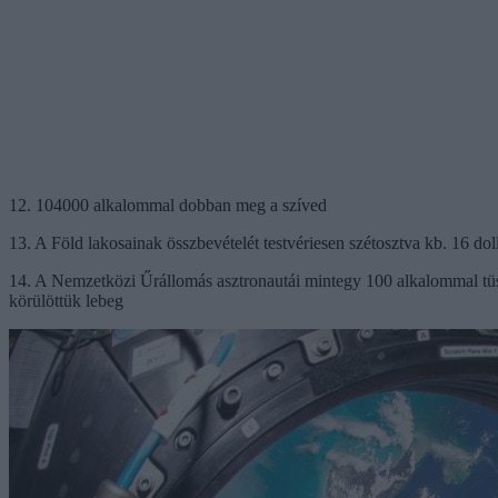
12. 104000 alkalommal dobban meg a szíved
13. A Föld lakosainak összbevételét testvériesen szétosztva kb. 16 do
14. A Nemzetközi Űrállomás asztronautái mintegy 100 alkalommal tüss
körülöttük lebeg