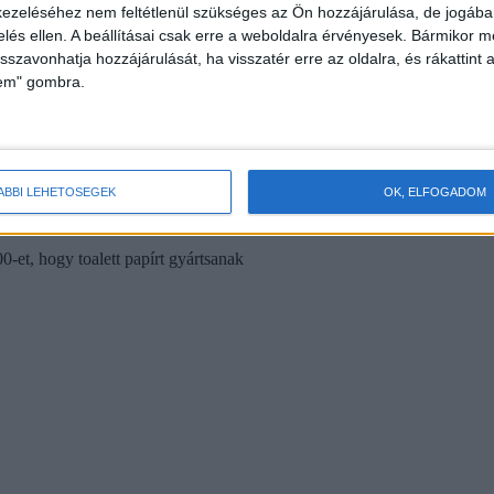
ezeléséhez nem feltétlenül szükséges az Ön hozzájárulása, de jogában 
zelés ellen. A beállításai csak erre a weboldalra érvényesek. Bármikor m
isszavonhatja hozzájárulását, ha visszatér erre az oldalra, és rákattint a
lem" gombra.
ÁBBI LEHETŐSÉGEK
OK, ELFOGADOM
 elegendő mennyiség lenne arra, hogy a lakosság majdnem fele
0-et, hogy toalett papírt gyártsanak