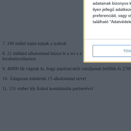
adatainak bizonyos k
ilyen jellegű adatke
preferenciáit, vagy v
található "Adatvéde
7. 190 millió tojást tojnak a tyúkok
TOV
8. 22 milliárd alkalommal húzza le a wc-t a Föld lakossága. Ez a víz
lezuhanyozhasson
9. 40000 fát vágnak ki, hogy papírzacskót csináljanak belőlük és 2700
10. Átlagosan mindenki 15 alkalommal nevet
11. 231 ember lép fizikai kontaktusba partnerével