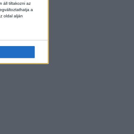
áll tiltakozni az
egváltoztathatja a
z oldal alján