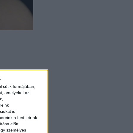
a
l sütik formájában,
at, amelyeket az
z,
reink
iókat is
reink a fent leírtak
tása előtt
hogy személyes