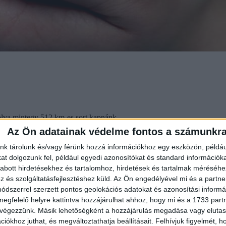
kolva mintegy 512 km-es sort kapnánk
Az Ön adatainak védelme fontos a számunkr
nk tárolunk és/vagy férünk hozzá információkhoz egy eszközön, példáu
t dolgozunk fel, például egyedi azonosítókat és standard információk
abott hirdetésekhez és tartalomhoz, hirdetések és tartalmak méréséhe
és szolgáltatásfejlesztéshez küld.
Az Ön engedélyével mi és a partne
dszerrel szerzett pontos geolokációs adatokat és azonosítási informác
megfelelő helyre kattintva hozzájárulhat ahhoz, hogy mi és a 1733 partne
 végezzünk. Másik lehetőségként a hozzájárulás megadása vagy elutasí
iókhoz juthat, és megváltoztathatja beállításait.
Felhívjuk figyelmét, 