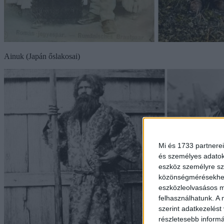
Ainuk (Japán őslakosai)
Mi és 1733 partnerei
és személyes adatoka
eszköz személyre sz
közönségmérésekhez 
eszközleolvasásos mó
felhasználhatunk. A 
szerint adatkezelést
részletesebb informác