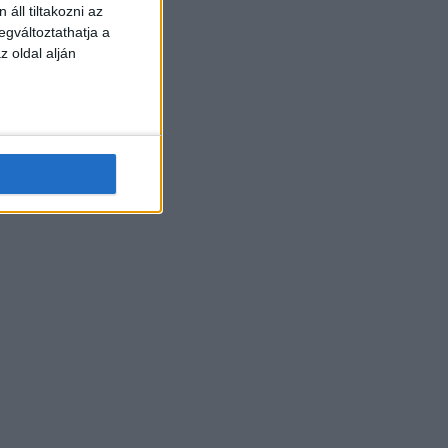
áll tiltakozni az
egváltoztathatja a
z oldal alján