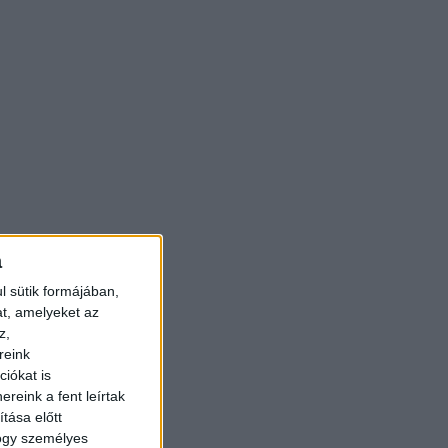
a
l sütik formájában,
at, amelyeket az
z,
reink
iókat is
reink a fent leírtak
tása előtt
hogy személyes