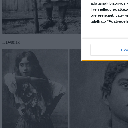
adatainak bizonyos k
ilyen jellegű adatke
preferenciáit, vagy v
található "Adatvéde
Hawaiiak
TOV