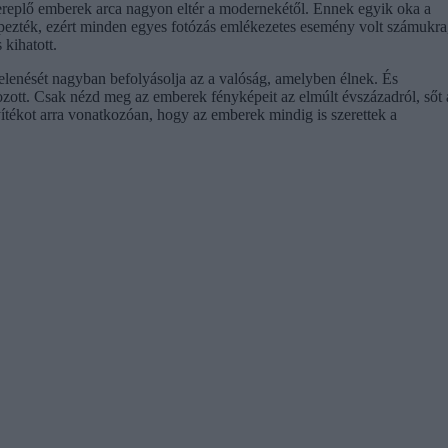
zereplő emberek arca nagyon eltér a modernekétől. Ennek egyik oka a
pezték, ezért minden egyes fotózás emlékezetes esemény volt számukra
 kihatott.
lenését nagyban befolyásolja az a valóság, amelyben élnek. És
tozott. Csak nézd meg az emberek fényképeit az elmúlt évszázadról, sőt 
tékot arra vonatkozóan, hogy az emberek mindig is szerettek a