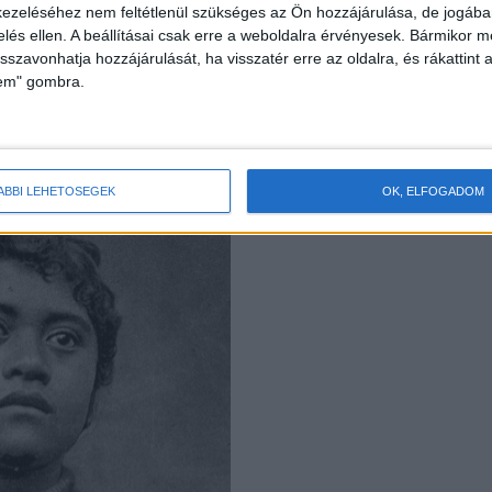
ezeléséhez nem feltétlenül szükséges az Ön hozzájárulása, de jogában 
zelés ellen. A beállításai csak erre a weboldalra érvényesek. Bármikor m
isszavonhatja hozzájárulását, ha visszatér erre az oldalra, és rákattint a
lem" gombra.
ÁBBI LEHETŐSÉGEK
OK, ELFOGADOM