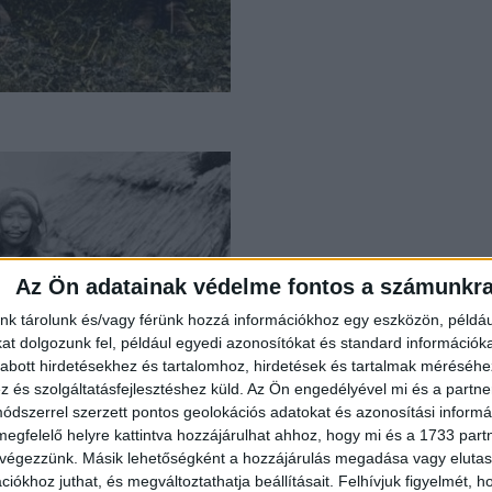
Az Ön adatainak védelme fontos a számunkr
nk tárolunk és/vagy férünk hozzá információkhoz egy eszközön, példáu
t dolgozunk fel, például egyedi azonosítókat és standard információk
abott hirdetésekhez és tartalomhoz, hirdetések és tartalmak méréséhe
és szolgáltatásfejlesztéshez küld.
Az Ön engedélyével mi és a partne
dszerrel szerzett pontos geolokációs adatokat és azonosítási informác
megfelelő helyre kattintva hozzájárulhat ahhoz, hogy mi és a 1733 partne
 végezzünk. Másik lehetőségként a hozzájárulás megadása vagy elutasí
iókhoz juthat, és megváltoztathatja beállításait.
Felhívjuk figyelmét, 