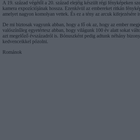
A 19. század végétől a 20. század elejéig készült régi fényképeken s
kamera expozíciójának hossza. Ezenkívül az embereket ritkán fényké
amelyet nagyon komolyan vettek. És ez a tény az arcuk kifejezésére is
De mi biztosak vagyunk abban, hogy a fő ok az, hogy az ember megje
valószínűleg egyetértesz abban, hogy világunk 100 év alatt sokat vál
azt megelőző évszázadról is. Bónuszként pedig adtunk néhány bizonyí
kedvenceikkel pózolni.
Románok