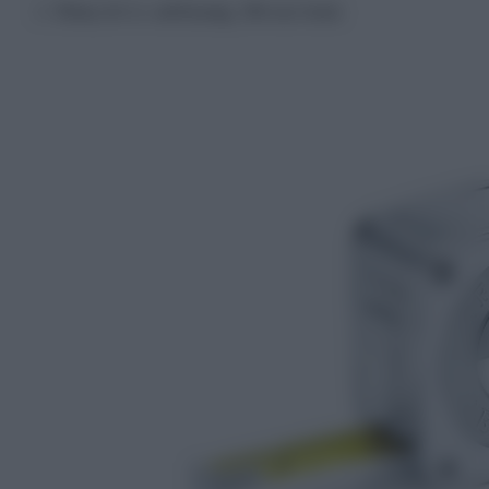
Tiffany & Co. mérőszalag, 390 ezer forint