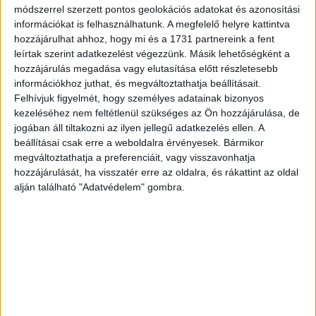
módszerrel szerzett pontos geolokációs adatokat és azonosítási
információkat is felhasználhatunk. A megfelelő helyre kattintva
hozzájárulhat ahhoz, hogy mi és a 1731 partnereink a fent
leírtak szerint adatkezelést végezzünk. Másik lehetőségként a
hozzájárulás megadása vagy elutasítása előtt részletesebb
információkhoz juthat, és megváltoztathatja beállításait.
8. Louis Vuitton italtartó bőrönd , 10,2 millió forint
Felhívjuk figyelmét, hogy személyes adatainak bizonyos
kezeléséhez nem feltétlenül szükséges az Ön hozzájárulása, de
jogában áll tiltakozni az ilyen jellegű adatkezelés ellen. A
beállításai csak erre a weboldalra érvényesek. Bármikor
megváltoztathatja a preferenciáit, vagy visszavonhatja
hozzájárulását, ha visszatér erre az oldalra, és rákattint az oldal
alján található "Adatvédelem" gombra.