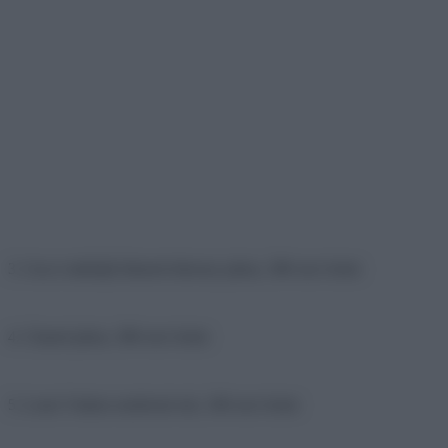
3. Gucci márkájú hímzett bársony párna, 380 ezer forint
4. Chanel párna, 380 ezer forint
5. Louis Vuitton notebook tok, 180 ezer forint