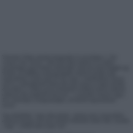
Thorstein Veblen amerikai közgazdász és szociológus a „The
Leisure Class Theory” című könyvében fejtette ki az emberi
pszichológia egyik érdekes jellemzőjét: miszerint minél drágább egy
termék, azt általában annál gazdagabb emberek akarják majd
megvásárolni. Ennek egyik fő oka, hogy a vásárlásainkat sokszor
nem is a szükségleteink határozzák meg, hanem az éppen aktuális
divat illetve a velünk azonos társadalmi osztályba tartozó emberek
emberek iránt megfelelés kényszere , a csoporthoz tartozás vágya.
Ezt a jelenséget a közgazdaságtan „hivalkodó fogyasztásnak”
nevezi.
Úgy döntöttünk , hogy utána járunk , melyek azok a luxuscikkek,
amelyek tényleg csak azok számára elérhetőek akikre illik a mondás
, hogy ” a bőrük alatt is pénz van”.