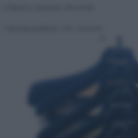
6. Tiffany & Co. malacpersely , 600 ezer forint
7. Balenciaga akasztókészlet , 10 db , 55 ezer forint