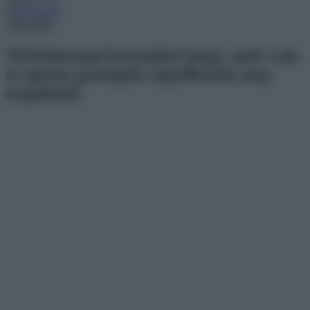
Menu
30 hétköznapi használati tárgy, amit csak
az igazán gazdagok engedhetnek meg
maguknak