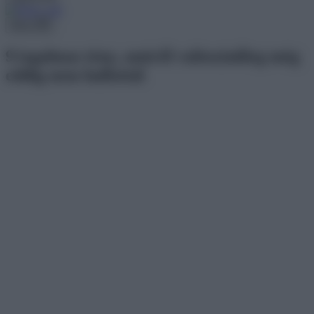
Menu
9 izgalmas tény, amiről valószínűleg még
eddig nem hallottál