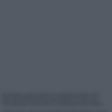
Ha bármilyen porózus (lyukacsos szerkezetű) anyaghoz víz ér,
akkor egyfajta réteg alakul ki annak felületén. Ez persze nem
változtatja meg az anyag színét, de befolyásolja annak észlelését.