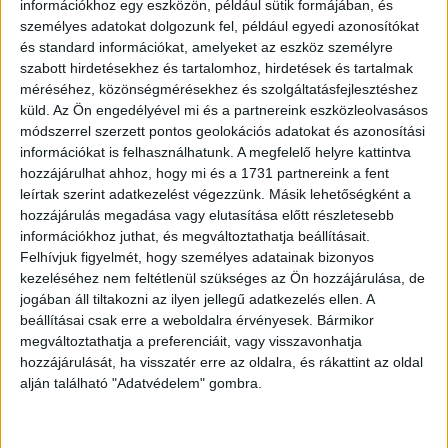
információkhoz egy eszközön, például sütik formájában, és
személyes adatokat dolgozunk fel, például egyedi azonosítókat
és standard információkat, amelyeket az eszköz személyre
szabott hirdetésekhez és tartalomhoz, hirdetések és tartalmak
Mindenkinek ismerős a friss hó ropogásának hangja – ez a hang
méréséhez, közönségmérésekhez és szolgáltatásfejlesztéshez
pedig valójában nem más, mint a hópelyhek törése. A hótakaró, ami
küld.
Az Ön engedélyével mi és a partnereink eszközleolvasásos
kristályokból és levegőből áll, a lábunk hatására tömörülni kezd,
módszerrel szerzett pontos geolokációs adatokat és azonosítási
majd egy ponton túl már nem tud hová tömörülni, így elkezdenek
összeroppanni az apró hókristályok – ezzel produkálva a jól ismert
információkat is felhasználhatunk. A megfelelő helyre kattintva
hangot.
hozzájárulhat ahhoz, hogy mi és a 1731 partnereink a fent
leírtak szerint adatkezelést végezzünk. Másik lehetőségként a
hozzájárulás megadása vagy elutasítása előtt részletesebb
információkhoz juthat, és megváltoztathatja beállításait.
Felhívjuk figyelmét, hogy személyes adatainak bizonyos
kezeléséhez nem feltétlenül szükséges az Ön hozzájárulása, de
jogában áll tiltakozni az ilyen jellegű adatkezelés ellen. A
beállításai csak erre a weboldalra érvényesek. Bármikor
megváltoztathatja a preferenciáit, vagy visszavonhatja
hozzájárulását, ha visszatér erre az oldalra, és rákattint az oldal
alján található "Adatvédelem" gombra.