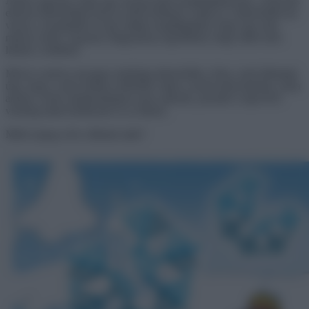
Ahhoz ugyanis, hogy egy anyag színét megállapíthassuk, a fénynek
először tükröződnie kell az adott felületen, majd ez a tükröződés jut
vissza a szemünkbe és így tudjuk megállapítani, hogy egy ruha
milyen színű. Ugyanez magyarázza egyébként, hogy miért nem
látunk a sötétben.
Mivel a nedves anyagon másképp tükröződik a fény, ezért láthatjuk
úgy, hogy a ruha mintha sötétebbé válna a nedvesség hatására, noha
annak a színe tulajdonképpen nem változik, pusztán a rajta lévő
vízréteg miatt keletkezik ez az illúzió.
Miért ropog a hó a lábunk alatt?