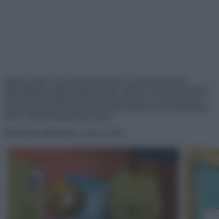
Tudtad, hogyha egy papírlapot bizonyos számú alkalommal
félbehajtanánk, akkor nagyobb lenne a mérete, mint a teljes látható
univerzumé? Esetleg azt, hogy miért változik el a ruhák színe, ha
nedvesség éri őket? Ha szeretnél választ kapni ezekre a kérdésekre,
akkor a lehető legjobb helyen jársz.
Miért tűnik sötétebbnek a nedves ruha?