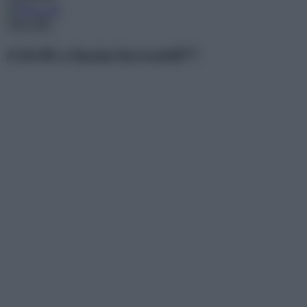
Menu
A férfit a hasán keresztül??