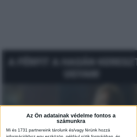
Az Ön adatainak védelme fontos a
számunkra
Mi és 1731 partnereink tárolunk és/vagy férünk hozzá
információkhoz egy eszközön, például sütik formájában, és