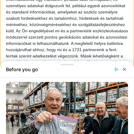
személyes adatokat dolgozunk fel, például egyedi azonosítókat
és standard információkat, amelyeket az eszköz személyre
szabott hirdetésekhez és tartalomhoz, hirdetések és tartalmak
méréséhez, közönségmérésekhez és szolgáltatásfejlesztéshez
küld.
Az Ön engedélyével mi és a partnereink eszközleolvasásos
módszerrel szerzett pontos geolokációs adatokat és azonosítási
információkat is felhasználhatunk. A megfelelő helyre kattintva
hozzájárulhat ahhoz, hogy mi és a 1731 partnereink a fent
leírtak szerint adatkezelést végezzünk. Másik lehetőségként a
hozzájárulás megadása vagy elutasítása előtt részletesebb
információkhoz juthat, és megváltoztathatja beállításait.
Felhívjuk figyelmét, hogy személyes adatainak bizonyos
kezeléséhez nem feltétlenül szükséges az Ön hozzájárulása, de
jogában áll tiltakozni az ilyen jellegű adatkezelés ellen. A
beállításai csak erre a weboldalra érvényesek. Bármikor
megváltoztathatja a preferenciáit, vagy visszavonhatja
hozzájárulását, ha visszatér erre az oldalra, és rákattint az oldal
alján található "Adatvédelem" gombra.