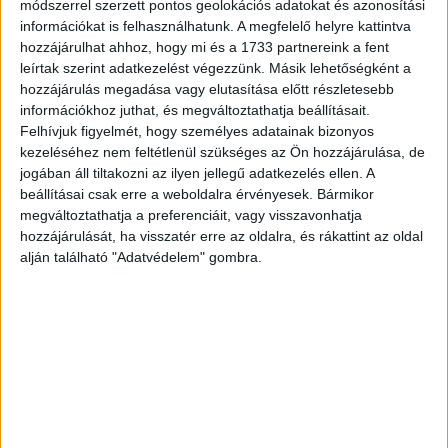
módszerrel szerzett pontos geolokációs adatokat és azonosítási
információkat is felhasználhatunk. A megfelelő helyre kattintva
hozzájárulhat ahhoz, hogy mi és a 1733 partnereink a fent
leírtak szerint adatkezelést végezzünk. Másik lehetőségként a
hozzájárulás megadása vagy elutasítása előtt részletesebb
információkhoz juthat, és megváltoztathatja beállításait.
Felhívjuk figyelmét, hogy személyes adatainak bizonyos
kezeléséhez nem feltétlenül szükséges az Ön hozzájárulása, de
jogában áll tiltakozni az ilyen jellegű adatkezelés ellen. A
beállításai csak erre a weboldalra érvényesek. Bármikor
megváltoztathatja a preferenciáit, vagy visszavonhatja
hozzájárulását, ha visszatér erre az oldalra, és rákattint az oldal
alján található "Adatvédelem" gombra.