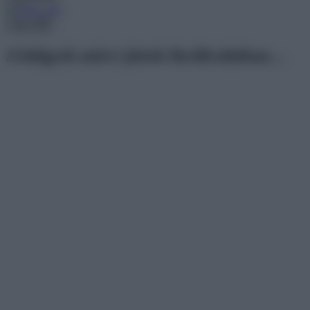
Menu
A hölgyek miért jöttek fürdőruhában…