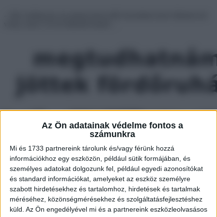
– Hát, kislányom, ha nekem ilyen idős koromban ilyen bikinim lett
volna, most 3 évvel idősebb lennél…
Az Ön adatainak védelme fontos a
számunkra
Mi és 1733 partnereink tárolunk és/vagy férünk hozzá
információkhoz egy eszközön, például sütik formájában, és
személyes adatokat dolgozunk fel, például egyedi azonosítókat
és standard információkat, amelyeket az eszköz személyre
szabott hirdetésekhez és tartalomhoz, hirdetések és tartalmak
méréséhez, közönségmérésekhez és szolgáltatásfejlesztéshez
küld.
Az Ön engedélyével mi és a partnereink eszközleolvasásos