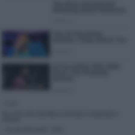
+1 vicc:
Egy 18 éves lány felpróbálja az új bikinijét, és megmutatja az
anyjának.
– Na, mit szólsz hozzá? – kérdi.