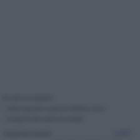
Két szőke nő eszélgetnek:
– Tudtad, hogy idén az egyrészes fürdőruha a divat?
– Tényleg? És idén melyik részt hordják?