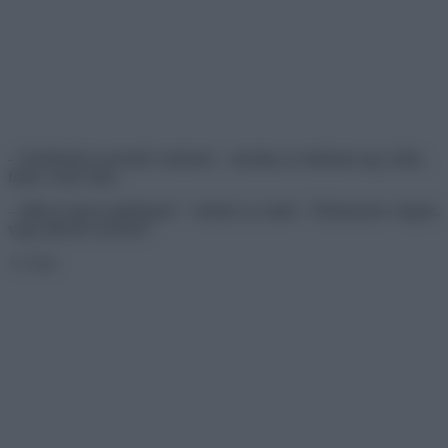
– Fürdőruhát szeretnék vásárolni – mondja az eladónak egy szőke,
fiatal, csinos lány.
– Milyen típust ajánlhatok? – kérdezi az eladó – Élményekre vágyik,
vagy pihenni szeretne?
+1 vicc: