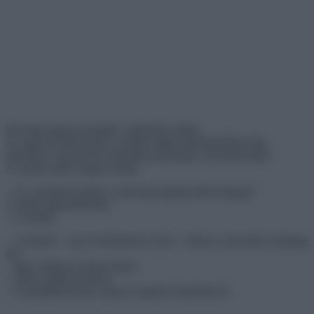
Két fiatal apuka beszélget a játszótér mellett.
Az egyik kezében kávé, a másik vállán pelenkázótáska lóg,
miközben a gyerekeik önfeledten játszanak a homokozóban.
Az egyik apuka nagyot sóhajt.
– Te, szerinted melyik a terhesség legnehezebb hónapja?
A másik elgondolkodik.
– A tizedik.
– A tizedik? – néz rá értetlenül az első. – Hiszen csak kilenc hónapig
tart.
– Igen, addig az anyja hordja…
– Akkor miről beszélsz?
– A tizediktől kezdve meg én cipelem mindenhová.