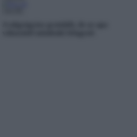
Menu
A nőgyógyász gratulált, de az apa
válaszától mindenki lefagyott