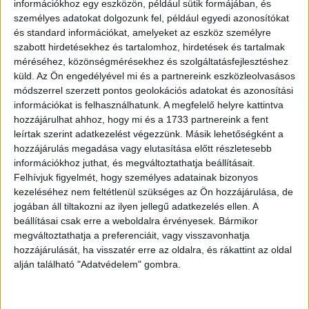
információkhoz egy eszközön, például sütik formájában, és
személyes adatokat dolgozunk fel, például egyedi azonosítókat
és standard információkat, amelyeket az eszköz személyre
szabott hirdetésekhez és tartalomhoz, hirdetések és tartalmak
méréséhez, közönségmérésekhez és szolgáltatásfejlesztéshez
küld.
Az Ön engedélyével mi és a partnereink eszközleolvasásos
módszerrel szerzett pontos geolokációs adatokat és azonosítási
információkat is felhasználhatunk. A megfelelő helyre kattintva
hozzájárulhat ahhoz, hogy mi és a 1733 partnereink a fent
leírtak szerint adatkezelést végezzünk. Másik lehetőségként a
hozzájárulás megadása vagy elutasítása előtt részletesebb
információkhoz juthat, és megváltoztathatja beállításait.
Felhívjuk figyelmét, hogy személyes adatainak bizonyos
kezeléséhez nem feltétlenül szükséges az Ön hozzájárulása, de
jogában áll tiltakozni az ilyen jellegű adatkezelés ellen. A
beállításai csak erre a weboldalra érvényesek. Bármikor
megváltoztathatja a preferenciáit, vagy visszavonhatja
hozzájárulását, ha visszatér erre az oldalra, és rákattint az oldal
alján található "Adatvédelem" gombra.