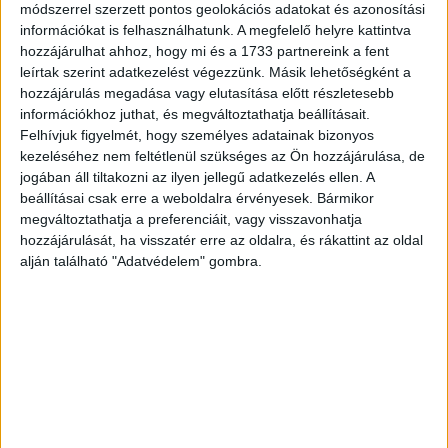
módszerrel szerzett pontos geolokációs adatokat és azonosítási
információkat is felhasználhatunk. A megfelelő helyre kattintva
hozzájárulhat ahhoz, hogy mi és a 1733 partnereink a fent
leírtak szerint adatkezelést végezzünk. Másik lehetőségként a
hozzájárulás megadása vagy elutasítása előtt részletesebb
információkhoz juthat, és megváltoztathatja beállításait.
Felhívjuk figyelmét, hogy személyes adatainak bizonyos
kezeléséhez nem feltétlenül szükséges az Ön hozzájárulása, de
jogában áll tiltakozni az ilyen jellegű adatkezelés ellen. A
beállításai csak erre a weboldalra érvényesek. Bármikor
megváltoztathatja a preferenciáit, vagy visszavonhatja
hozzájárulását, ha visszatér erre az oldalra, és rákattint az oldal
alján található "Adatvédelem" gombra.