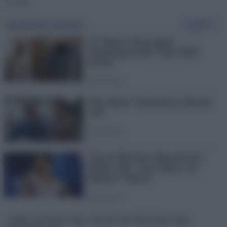
+1 vicc:
– Müller, én tudom, hogy a fizetése nem elég ahhoz, hogy