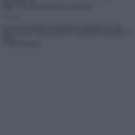
megnősüljön. De
higgye el, egy nap majd hálás lesz nekem ezért!
+1 vicc:
Kedvetlenül, láthatóan rossz hangulatban megy haza este a férj.
Megvacsorázik, iszik egy pohár bort, majd bebújik a feleségéhez az
ágyba,
és elkezdi simogatni.