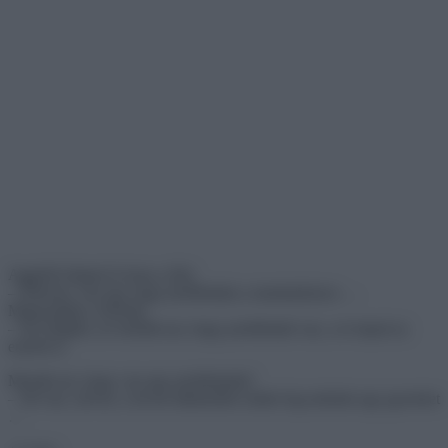
Aggódó képpel ér haza a férj:
– Édesem, van egy nagy problémám a munkahelyen …
Megszakítja a feleség:
– De drágám, ne mondd azt, hogy problémád van, a te bajod az
enyém is.
Mondd azt, hogy van egy problémánk!
– Jól van, szóval, a mi kis titkárnőnk szülni fog nekünk egy gyereket
…