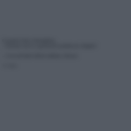
Gyanakvó férj a feleségéhez:
– Honnan van ez a gyönyörű nyakláncod, drágám?
– A kocsid hátsó ülésén találtam, édesem.
+1 vicc: