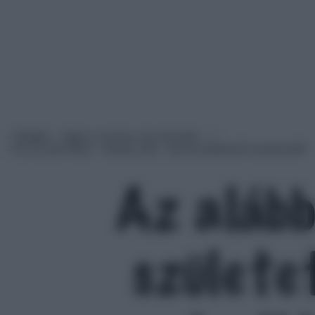
– Drágám – súgja az asszony, ma nem lehet …!
– Én ezt nem értem – morog a férj -, hát ma mindennő összebeszélt?