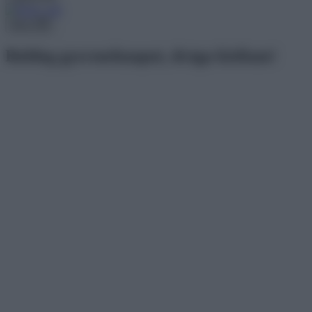
Menu
Boldog gyermeknapot, drága kisfiam!