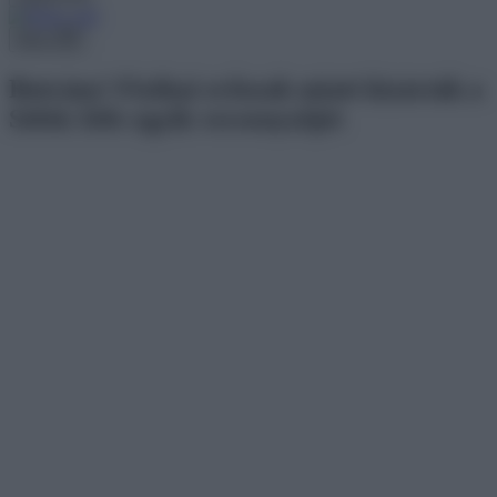
Menu
Botrány! Fizikai erőszak miatt kizárták a
Séfek Séfe egyik versenyzőjét