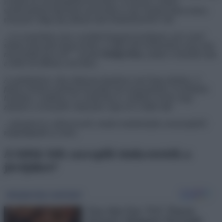
is ütötte őt, bocsánatkérést követelve. Ez persze a műsor
szerkesztőinek figyelmét sem kerülte el, így Szabina habos-babos
rózsaszín világa egy pillanat alatt rémálomszerűvé vált.
„A ti esetetekben nem a tortákról fogunk beszélgetni, mert ennél
sokkal súlyosabb dolog történt. A Séfek Séfe történetében még soha
nem fordult ilyen elő
” – kezdte
Ördög Nóra
, amikor a kóstolás után
a séfek elé állította a két lányt.
A szabálykönyv elég világosan fogalmaz ezzel kapcsolatban. A
fizikai erőszak semmilyen formája nem megengedett, és méltatlan
hozzátok, a séfekhez, és a műsorhoz is. Szabina, ki kell, hogy
zárjunk a versenyből. Számodra véget ért a Séfek Séfe
– jelentette ki a műsorvezető, miután mindkettejük szemszögéből
meghallgatták az esetet.
A Séfek Séfe szereplői tönkretették a
jövőjüket?