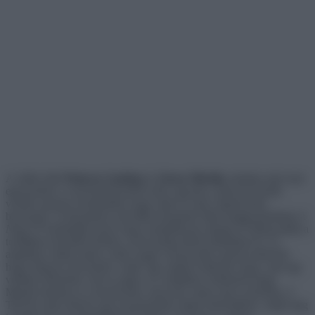
A
Séfek Séfe
Princess Szabina
és
Orosz Mirella
számára már nem
egyszerűen a versenyhelyzetről szólt, ugyanis a lányok közötti
viszály annyira elszabadult, hogy mára ez már végzetesnek
bizonyult. A folyamatos szóváltás közepette Miri meggyanúsította
A
Nagy Ő
Szabináját azzal, hogy szándékosan ellopta és felhasználta a
tortájához készített krémet, ezzel pedig direkt hátráltatta őt. Az
alaptalan vádak miatt a zöld csapat versenyzője annyira kiborult,
hogy teljesen elvesztette a fejét. Így amikor kiderült, hogy csak egy
véletlen félreértés volt az egész, és valójában véletlenül maga
Mirella tüntette el a hozzávalót, olyat tett, amire nincs mentség. A
TikTok sztár először egy konyharuhát vágott ellenfeléhez, majd meg