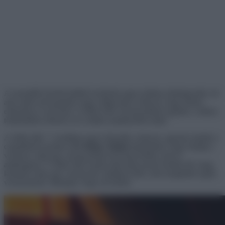
A szereplők közötti balhék kezdenek egyre jobban elmérgesedni, de
arra senki sem gondolt, hogy odáig fajul a helyzet, hogy fizikai
erőszakra is sor kerül. A Séfek Séfe versenyzőinek egyikét, a műsor
történetében először, ki is zárták szabálysértés miatt.
A
Séfek Séfe
7. évadában egyre élesedik a helyzet, ugyanis miután a
csapatfőzés kezdete előtt
Dénes Ádám
bejelentette, hogy feladja a
versenyt, még egy versenyzőnek távoznia kellett, nem is
akárhogyan. A
Séfek Séfe
évadai alatt még sosem fordult elő, hogy
kizártak volna egy versenyzőt, ráadásul azért, mert megütötte egyik
versenytársát. Mutatjuk, hogy mi történt.