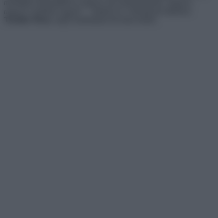
munkáját romboltátok le nagyon sok szakmabélinek. Nagyon-
nagyon csalódott vagyok”
– fejtette ki a véleményét dühösen
Tischler Petra
, majd Szabinának távoznia kellett.