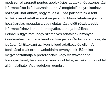
módszerrel szerzett pontos geolokációs adatokat és azonosítási
információkat is felhasználhatunk. A megfelelő helyre kattintva
hozzájárulhat ahhoz, hogy mi és a 1733 partnereink a fent
leírtak szerint adatkezelést végezzünk. Másik lehetőségként a
hozzájárulás megadása vagy elutasítása előtt részletesebb
információkhoz juthat, és megváltoztathatja beállításait.
Felhívjuk figyelmét, hogy személyes adatainak bizonyos
kezeléséhez nem feltétlenül szükséges az Ön hozzájárulása, de
jogában áll tiltakozni az ilyen jellegű adatkezelés ellen. A
beállításai csak erre a weboldalra érvényesek. Bármikor
megváltoztathatja a preferenciáit, vagy visszavonhatja
hozzájárulását, ha visszatér erre az oldalra, és rákattint az oldal
alján található "Adatvédelem" gombra.