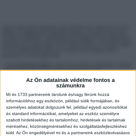
Annyit azért még mondanék, hogy nyilván nem voltam ott, és nem
láttam, de láttalak már csapatban dolgozni, és tudom, hogy hogy
beszélsz a többiekkel. Valószínűleg provokáltad is, ami nyilván nem
mentség arra, hogy megüt, de ha rajtam múlna, te is mennél utána.
És ha a legközelebbi napon nem szeded össze magad, akkor
ugyanerre a sorsra fogsz jutni
– közölte
Krausz Gábor
a saját versenyzőjével, Mirellával, miután
a zöld csapat egykori tagja sírva elhagyta a konyhát.
Az Ön adatainak védelme fontos a
számunkra
Mi és 1733 partnereink tárolunk és/vagy férünk hozzá
információkhoz egy eszközön, például sütik formájában, és
személyes adatokat dolgozunk fel, például egyedi azonosítókat
és standard információkat, amelyeket az eszköz személyre
szabott hirdetésekhez és tartalomhoz, hirdetések és tartalmak
méréséhez, közönségmérésekhez és szolgáltatásfejlesztéshez
küld.
Az Ön engedélyével mi és a partnereink eszközleolvasásos