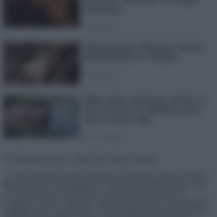
A történteken persze a
Séfek Séfe
zsűrije is kiakadt.
„A nők évtizedek óta azért küzdenek a konyhákon, hogy ne tartsák
őket hisztis pics*nak, köztük én is. Rengeteget küzdünk azért, hogy
ne olyan legyen a megítélésünk, amit ezek szerint ti most itt
levágtatok. Tudom, hogy nem vagytok szakmabeliek, de nagyon jól
tudjátok, hogy ez egy verseny, és azt gondolom, hogy itt most évek