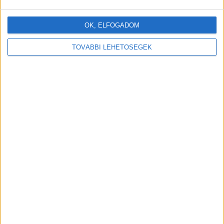
férjemmel az utcán! – mondja egyikük. – és, mi történt? – kérdi a
másik. – Semmi különös. Hátramenetbe kapcsoltam, és átmentem
rajta még egyszer.
OK, ELFOGADOM
TOVÁBBI LEHETŐSÉGEK
1
2
3
4
PREV
NEXT
5
6
7
…
150
hogyvolt.co - 2026 |
Adatvédelem