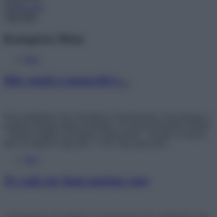
Menu
Kategória
Mém
Mém
Mit csinál a papucsférj…
Géza színházban volt a feleségével. Hazaérkeznek, Géza bemegy a
szobába, felesége pedig a konyhába. Az asszony bekiabál Gézának:
– Mondd, drágám, nem láttad a papucsomat? – De igen, ne keress,
édes, itt vagyok az ágy alatt. +1 vicc: Egy papucsférj…
Mém
Te csak egy buta majom vagy
A férj hazavisz egy majmot, és nap mint nap azon szórakozik, hogy