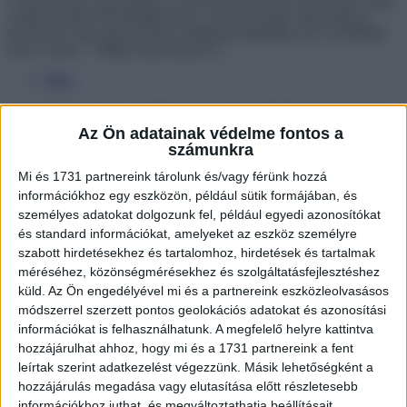
a fejét csóválva mondogatja neki: „Te tiszta olyan vagy, mint az
anyósom!” Egy nap az anyós véletlenül meghallja ezt, és feldúltan
ront a vejére: – Mégis hogy képzeli?!…
Mém
14 házastárs, akik nem kímélik egymást
Az Ön adatainak védelme fontos a
számunkra
Mi és 1731 partnereink tárolunk és/vagy férünk hozzá
információkhoz egy eszközön, például sütik formájában, és
személyes adatokat dolgozunk fel, például egyedi azonosítókat
és standard információkat, amelyeket az eszköz személyre
szabott hirdetésekhez és tartalomhoz, hirdetések és tartalmak
méréséhez, közönségmérésekhez és szolgáltatásfejlesztéshez
küld.
Az Ön engedélyével mi és a partnereink eszközleolvasásos
módszerrel szerzett pontos geolokációs adatokat és azonosítási
információkat is felhasználhatunk. A megfelelő helyre kattintva
hozzájárulhat ahhoz, hogy mi és a 1731 partnereink a fent
leírtak szerint adatkezelést végezzünk. Másik lehetőségként a
hozzájárulás megadása vagy elutasítása előtt részletesebb
információkhoz juthat, és megváltoztathatja beállításait.