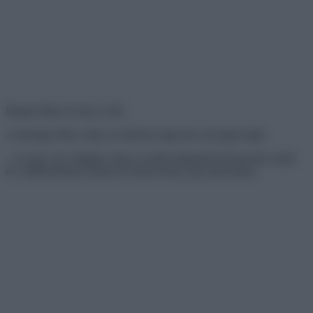
Hajnali ötkor ér haza a férj.
A felesége ébren várja, és rárivall, hogy hol volt egész éjjel.
– Az úgy volt, drágám, hogy az üzleti tárgyalás túl hosszúra nyúlt,
és a titkárnőmnek elment az utolsó busza, így hazavittem.