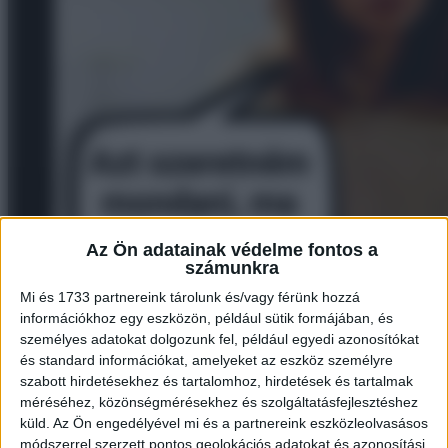
Az Ön adatainak védelme fontos a
számunkra
Mi és 1733 partnereink tárolunk és/vagy férünk hozzá
információkhoz egy eszközön, például sütik formájában, és
személyes adatokat dolgozunk fel, például egyedi azonosítókat
és standard információkat, amelyeket az eszköz személyre
szabott hirdetésekhez és tartalomhoz, hirdetések és tartalmak
méréséhez, közönségmérésekhez és szolgáltatásfejlesztéshez
küld.
Az Ön engedélyével mi és a partnereink eszközleolvasásos
módszerrel szerzett pontos geolokációs adatokat és azonosítási