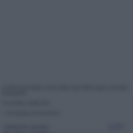
Cserébe teával kínált, és mivel látta, hogy fáradt vagyok, nem akart
hazaengedni.
Azt mondta, aludjak nála.
– Ne hazudozz itt összevissza!