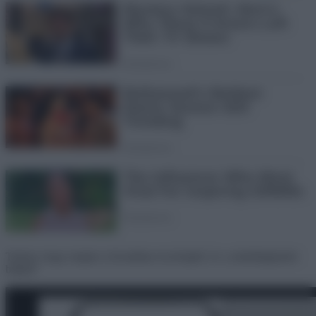
Tudom, hogy megint a hivatalban ücsörögtél, és a számítógépedet
bújtad!