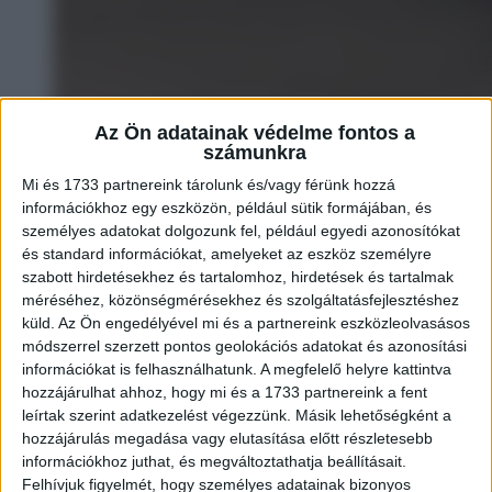
Az Ön adatainak védelme fontos a
számunkra
Mi és 1733 partnereink tárolunk és/vagy férünk hozzá
információkhoz egy eszközön, például sütik formájában, és
személyes adatokat dolgozunk fel, például egyedi azonosítókat
és standard információkat, amelyeket az eszköz személyre
szabott hirdetésekhez és tartalomhoz, hirdetések és tartalmak
méréséhez, közönségmérésekhez és szolgáltatásfejlesztéshez
küld.
Az Ön engedélyével mi és a partnereink eszközleolvasásos
módszerrel szerzett pontos geolokációs adatokat és azonosítási
információkat is felhasználhatunk. A megfelelő helyre kattintva
hozzájárulhat ahhoz, hogy mi és a 1733 partnereink a fent
leírtak szerint adatkezelést végezzünk. Másik lehetőségként a
hozzájárulás megadása vagy elutasítása előtt részletesebb
információkhoz juthat, és megváltoztathatja beállításait.
Felhívjuk figyelmét, hogy személyes adatainak bizonyos