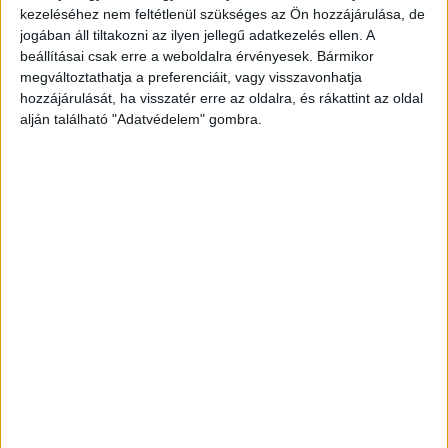
kezeléséhez nem feltétlenül szükséges az Ön hozzájárulása, de
Fal mellett
jogában áll tiltakozni az ilyen jellegű adatkezelés ellen. A
beállításai csak erre a weboldalra érvényesek. Bármikor
Persze, a mikrót teheted fal mellé, de ezt okosan kell csinálni.
megváltoztathatja a preferenciáit, vagy visszavonhatja
Figyelj oda, hogyan áll a sütő. Ha szorosan a falhoz van nyomva,
hozzájárulását, ha visszatér erre az oldalra, és rákattint az oldal
húzd el egy kicsit.
alján található "Adatvédelem" gombra.