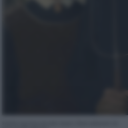
Kiderült, hogy Rose nem ajtón, hanem a Titanic ajtókeretén volt.