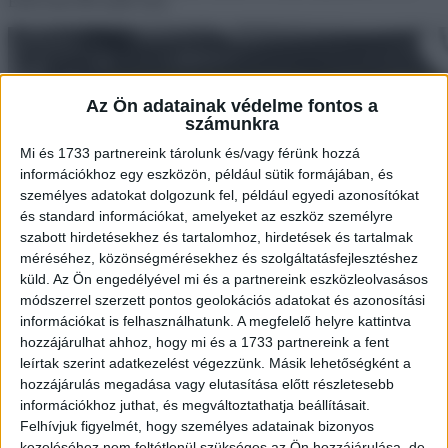
Ezért nem fért mellé Jack.
Az Ön adatainak védelme fontos a
számunkra
Mi és 1733 partnereink tárolunk és/vagy férünk hozzá
információkhoz egy eszközön, például sütik formájában, és
személyes adatokat dolgozunk fel, például egyedi azonosítókat
és standard információkat, amelyeket az eszköz személyre
szabott hirdetésekhez és tartalomhoz, hirdetések és tartalmak
méréséhez, közönségmérésekhez és szolgáltatásfejlesztéshez
küld.
Az Ön engedélyével mi és a partnereink eszközleolvasásos
módszerrel szerzett pontos geolokációs adatokat és azonosítási
információkat is felhasználhatunk. A megfelelő helyre kattintva
hozzájárulhat ahhoz, hogy mi és a 1733 partnereink a fent
leírtak szerint adatkezelést végezzünk. Másik lehetőségként a
hozzájárulás megadása vagy elutasítása előtt részletesebb
információkhoz juthat, és megváltoztathatja beállításait.
Felhívjuk figyelmét, hogy személyes adatainak bizonyos
kezeléséhez nem feltétlenül szükséges az Ön hozzájárulása, de