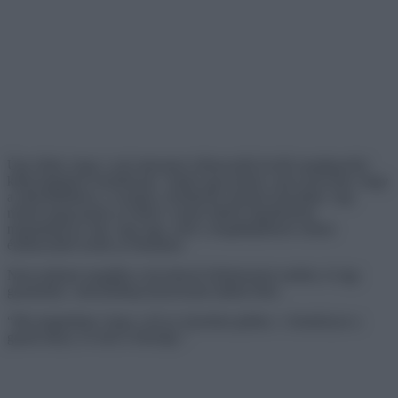
Úgy tűnik, hogy a sok internetes felhasználó kiváló megfigyelési
képességekkel rendelkezik. Valaki egyszerűen csak észrevette, hogy
a mélyhűtőkben a vonalak a hústálcák számára készültek. Egy
másik megosztotta az életét a cipzár újbóli rögzítésének
megoldásával. Így vagy úgy, ezek a megállapítások sokkal
érdekesebbé teszik az életünket.
Nem tudtunk megállni a következő felfedezések mellett, és úgy
gondoltuk, valószínűleg hasznosnak találod őket.
“Ma megtudtam, hogy a nő az Amerikai gótika c. festményen a
gazda lánya, és nem a felesége.”