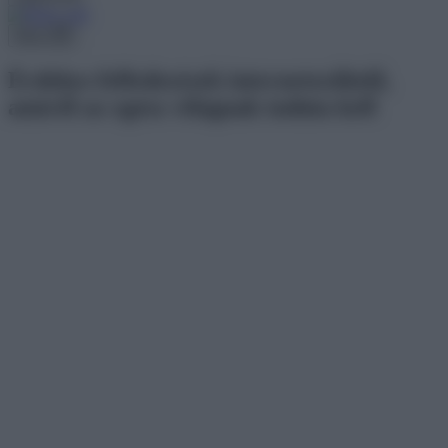
Menu
Érdekes felfedezések internetezőktől,
amiről az egész világnak tudnia kell