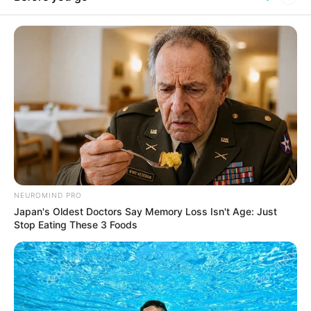
Összegzés
A kenyérzacskó csipeszei sokkal többet érnek annál,
minthogy a kukában végezzék. Legyen szó a háztartás rendben
tartásáról, kerti munkáról vagy kisebb kreatív projektek
támogatásáról, ez az apró eszköz számos helyzetben jól jöhet. Te is
próbáld ki, és használd újra ezeket a csipeszeket!