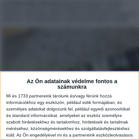
2. Frissen tartja a fűszereket
Ha gyakran használsz zacskós
fűszereket, a kenyeres csipesz tökéletesen alkalmas a zacskó
lezárására. Egyszerűen hajtsd be a fűszeres tasak szélét, és rögzítsd a
csipesszel – így megőrizheted a fűszerek frissességét és aromáját.
Az Ön adatainak védelme fontos a
számunkra
Mi és 1733 partnereink tárolunk és/vagy férünk hozzá
információkhoz egy eszközön, például sütik formájában, és
személyes adatokat dolgozunk fel, például egyedi azonosítókat
és standard információkat, amelyeket az eszköz személyre
szabott hirdetésekhez és tartalomhoz, hirdetések és tartalmak
méréséhez, közönségmérésekhez és szolgáltatásfejlesztéshez
küld.
Az Ön engedélyével mi és a partnereink eszközleolvasásos