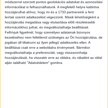
módszerrel szerzett pontos geolokációs adatokat és azonosítási
információkat is felhasználhatunk. A megfelelő helyre kattintva
hozzájárulhat ahhoz, hogy mi és a 1733 partnereink a fent
leírtak szerint adatkezelést végezzünk. Másik lehetőségként a
hozzájárulás megadása vagy elutasítása előtt részletesebb
információkhoz juthat, és megváltoztathatja beállításait.
Felhívjuk figyelmét, hogy személyes adatainak bizonyos
3. Zsinórok rendben tartása
Az összegubancolódott töltőkábelek
kezeléséhez nem feltétlenül szükséges az Ön hozzájárulása, de
és egyéb zsinórok a legtöbb otthonban problémát jelentenek. A
jogában áll tiltakozni az ilyen jellegű adatkezelés ellen. A
csipesz itt is hasznos lehet: egyszerűen hajtsd össze a zsinórokat, és
beállításai csak erre a weboldalra érvényesek. Bármikor
tartsd őket a csipesszel a helyükön.
megváltoztathatja a preferenciáit, vagy visszavonhatja
hozzájárulását, ha visszatér erre az oldalra, és rákattint az oldal
alján található "Adatvédelem" gombra.