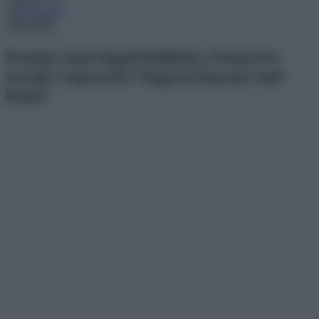
Menu
Ezután nem fogod kidobni a kenyeres
zacskó csipeszeit! Nagyon hasznos tud
lenni!