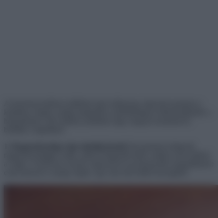
A kenyérzacskókon található apró műanyag csipeszek gyakran a
kukában végzik, pedig meglepően sokféleképpen felhasználhatók a
háztartásban. Íme néhány praktikus tipp, hogyan hozhatod ki
belőlük a legtöbbet!
1. Ragasztószalag vége mindig kéznél
Aki gyakran dolgozik
ragasztószalaggal, tudja, milyen idegesítő lehet, amikor nem találod
a végét. A kenyeres zacskó csipeszével ezt könnyedén megoldhatod:
csak helyezd a szalag végére, így nem kell többé keresgélni!