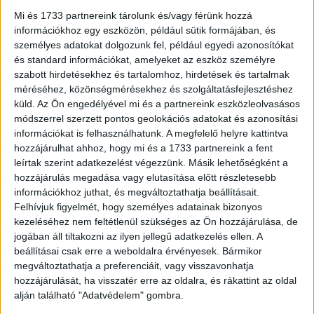
Mi és 1733 partnereink tárolunk és/vagy férünk hozzá
információkhoz egy eszközön, például sütik formájában, és
személyes adatokat dolgozunk fel, például egyedi azonosítókat
és standard információkat, amelyeket az eszköz személyre
szabott hirdetésekhez és tartalomhoz, hirdetések és tartalmak
méréséhez, közönségmérésekhez és szolgáltatásfejlesztéshez
küld.
Az Ön engedélyével mi és a partnereink eszközleolvasásos
Egy 2006-os kutatás szerint azonban a legtöbb hajóbalesetet az
okozza, amikor hirtelen változik meg a víz mozgása a tengeren, a
módszerrel szerzett pontos geolokációs adatokat és azonosítási
szögletes hullámok (angolul cross sea vagy square waves) is
információkat is felhasználhatunk. A megfelelő helyre kattintva
legalább ennyire veszélyesek, pedig nem is hatalmasak.
hozzájárulhat ahhoz, hogy mi és a 1733 partnereink a fent
leírtak szerint adatkezelést végezzünk. Másik lehetőségként a
Szép szörnyeteg
hozzájárulás megadása vagy elutasítása előtt részletesebb
információkhoz juthat, és megváltoztathatja beállításait.
A szögletes minta akkor fordul elő, amikor két hullámrendszer
Felhívjuk figyelmét, hogy személyes adatainak bizonyos
keresztezi egymást, miközben ferde szögben haladnak egymással
kezeléséhez nem feltétlenül szükséges az Ön hozzájárulása, de
szemben. Szép és harmonikus látvány, de hatalmas erő van benne a
felszín alatt, pillanatok alatt beszippantja vagy kisöpri az embert,
jogában áll tiltakozni az ilyen jellegű adatkezelés ellen. A
rosszabb esetben nem a homokos partra, hanem egy sziklának.
beállításai csak erre a weboldalra érvényesek. Bármikor
megváltoztathatja a preferenciáit, vagy visszavonhatja
Ezek az örvények a nyílt tengeren találkoznak, aztán szépen
hozzájárulását, ha visszatér erre az oldalra, és rákattint az oldal
fodrozódva kijutnak a partra, de sokáig tarthat a „kifutásuk”, ha
alján található "Adatvédelem" gombra.
újabb és újabb áramlatok érkeznek két irányból. A két irányból
érkező széláramlatok (vagy egyik vízáramlat, a másik széllökés) is