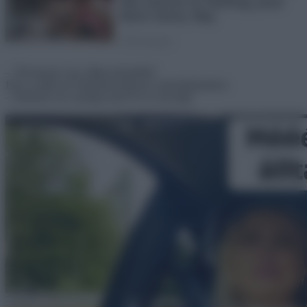
– Túl messze van, álljon közelebb!
Erre a szőke nő odasimul teljesen a benzinkutashoz.
– Elnézést, de a pumpa nem ér el a kocsiig!