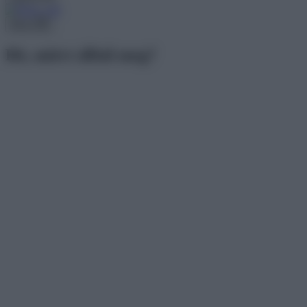
Menu
Hé, miért álltál meg?