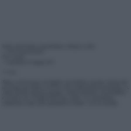
Icipici autó behajt a benzinkúthoz. Kihajol a sofőr:
– 2 deci benzint kérek!
Erre a kutas:
– A gumikat ne fingjam föl?
+1 vicc:
Megy a nő kocsival a sivatagban, de lerobban a kocsija. Szerencsére
arra megy egy indián, és elviszi a nőt a legközelebbi benzinkútig. Az
indián közben nagyokat ujjongat. Amikor odaérnek a benzinkúthoz
és leszáll a nő, az indián bedob egy „juhét”, és a benzinkutas
megkérdezi, hogy miért ujjongatott az indián. A nő azt mondja: