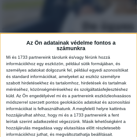
Az Ön adatainak védelme fontos a
számunkra
Mi és 1733 partnereink tárolunk és/vagy férünk hozzá
információkhoz egy eszközön, például sütik formájában, és
személyes adatokat dolgozunk fel, például egyedi azonosítókat
és standard információkat, amelyeket az eszköz személyre
szabott hirdetésekhez és tartalomhoz, hirdetések és tartalmak
méréséhez, közönségmérésekhez és szolgáltatásfejlesztéshez
küld.
Az Ön engedélyével mi és a partnereink eszközleolvasásos
módszerrel szerzett pontos geolokációs adatokat és azonosítási
információkat is felhasználhatunk. A megfelelő helyre kattintva
hozzájárulhat ahhoz, hogy mi és a 1733 partnereink a fent
leírtak szerint adatkezelést végezzünk. Másik lehetőségként a
hozzájárulás megadása vagy elutasítása előtt részletesebb
információkhoz juthat, és megváltoztathatja beállításait.