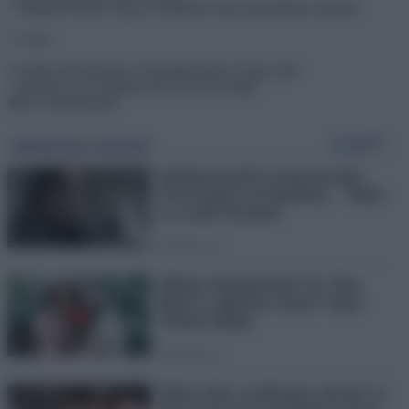
– Hölgyem tudta, hogy az indiánok nem használnak nyerget?
+1 vicc:
A szőke nő odamegy a benzinkutashoz és így szól:
– Elnézést, de a pumpa nem ér el a kocsiig!
Mire a benzinkutas: