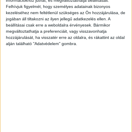
információkhoz juthat, és megváltoztathatja beállításait.
munka bőven.
Felhívjuk figyelmét, hogy személyes adatainak bizonyos
A Tűz Ló évében most egy picit úgy érzem, mintha vágtázni kezdtek
kezeléséhez nem feltétlenül szükséges az Ön hozzájárulása, de
volna a dolgok a ház körül, és nem számítottam ekkora ugrásra, de
jogában áll tiltakozni az ilyen jellegű adatkezelés ellen. A
az az igazság, hogy ez most nagyon jól jön, mert eladták a lakást a
beállításai csak erre a weboldalra érvényesek. Bármikor
fejünk fölül és egy hónapunk van arra, hogy kiköltözzünk
megváltoztathatja a preferenciáit, vagy visszavonhatja
hozzájárulását, ha visszatér erre az oldalra, és rákattint az oldal
alján található "Adatvédelem" gombra.