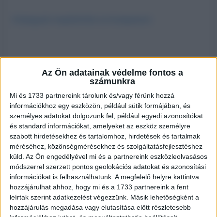
A bejegyzés megtekintése az Instagramon
Az Ön adatainak védelme fontos a
számunkra
Mi és 1733 partnereink tárolunk és/vagy férünk hozzá
információkhoz egy eszközön, például sütik formájában, és
személyes adatokat dolgozunk fel, például egyedi azonosítókat
és standard információkat, amelyeket az eszköz személyre
szabott hirdetésekhez és tartalomhoz, hirdetések és tartalmak
méréséhez, közönségmérésekhez és szolgáltatásfejlesztéshez
Tímea Gelencsér (@timella) által megosztott bejegyzés
küld.
Az Ön engedélyével mi és a partnereink eszközleolvasásos
módszerrel szerzett pontos geolokációs adatokat és azonosítási
A folyamatos pörgés mellett több mint egy éve tartanak
Timi és párja
információkat is felhasználhatunk. A megfelelő helyre kattintva
új házának felújítási munkálatai, amelynek során rengeteg nem várt
hozzájárulhat ahhoz, hogy mi és a 1733 partnereink a fent
akadályba ütköztek, emiatt pedig a befejezés egyre későbbre
leírtak szerint adatkezelést végezzünk. Másik lehetőségként a
tolódott.
Az eddigi viszontagságok ellenére a ház már legalább
hozzájárulás megadása vagy elutasítása előtt részletesebb
kezdi megközelíteni a végleges állapotát, de még mindig van