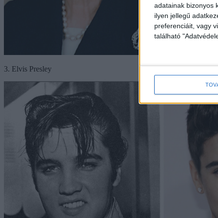
adatainak bizonyos k
ilyen jellegű adatke
preferenciáit, vagy v
található "Adatvéde
3. Elvis Presley
TOV