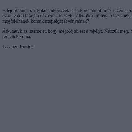
A legtöbbünk az iskolai tankönyvek és dokumentumfilmek révén ism
azon, vajon hogyan néznének ki ezek az ikonikus történelmi személyi
megfelelnének korunk szépségszabványainak?
Átkutattuk az internetet, hogy megoldjuk ezt a rejtélyt. Nézzük me
születtek volna.
1. Albert Einstein