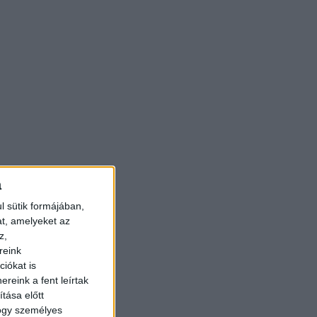
a
l sütik formájában,
at, amelyeket az
z,
reink
iókat is
reink a fent leírtak
tása előtt
hogy személyes