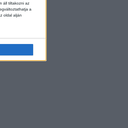
áll tiltakozni az
egváltoztathatja a
z oldal alján