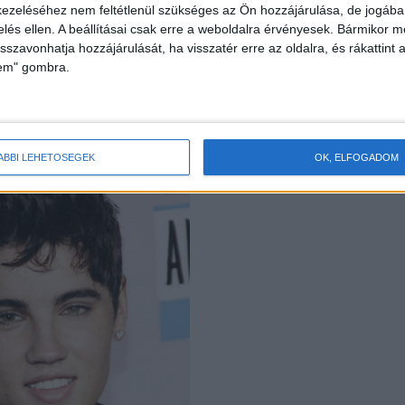
ezeléséhez nem feltétlenül szükséges az Ön hozzájárulása, de jogában 
zelés ellen. A beállításai csak erre a weboldalra érvényesek. Bármikor m
isszavonhatja hozzájárulását, ha visszatér erre az oldalra, és rákattint a
lem" gombra.
ÁBBI LEHETŐSÉGEK
OK, ELFOGADOM