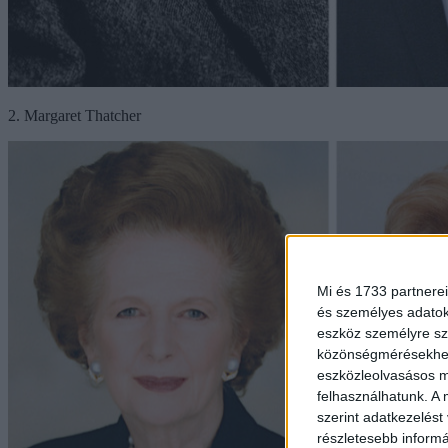
2. Margaret Thatcher
Mi és 1733 partnerei
és személyes adatoka
eszköz személyre sz
közönségmérésekhez 
eszközleolvasásos mó
felhasználhatunk. A 
szerint adatkezelést
részletesebb informác