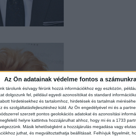
Az Ön adatainak védelme fontos a számunkr
nk tárolunk és/vagy férünk hozzá információkhoz egy eszközön, példáu
t dolgozunk fel, például egyedi azonosítókat és standard információk
abott hirdetésekhez és tartalomhoz, hirdetések és tartalmak méréséhe
és szolgáltatásfejlesztéshez küld.
Az Ön engedélyével mi és a partne
dszerrel szerzett pontos geolokációs adatokat és azonosítási informác
megfelelő helyre kattintva hozzájárulhat ahhoz, hogy mi és a 1733 partne
 végezzünk. Másik lehetőségként a hozzájárulás megadása vagy elutasí
iókhoz juthat, és megváltoztathatja beállításait.
Felhívjuk figyelmét, 