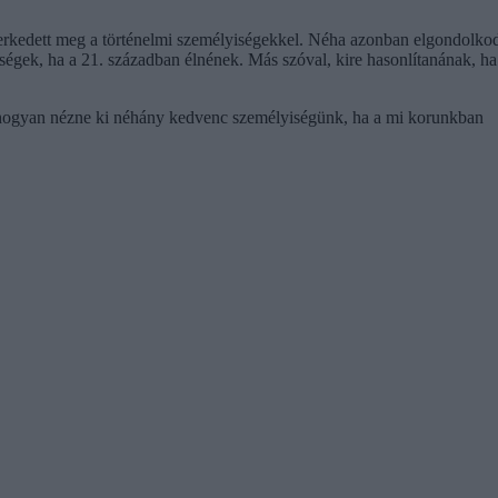
erkedett meg a történelmi személyiségekkel. Néha azonban elgondolko
ségek, ha a 21. században élnének. Más szóval, kire hasonlítanának, ha
g, hogyan nézne ki néhány kedvenc személyiségünk, ha a mi korunkban