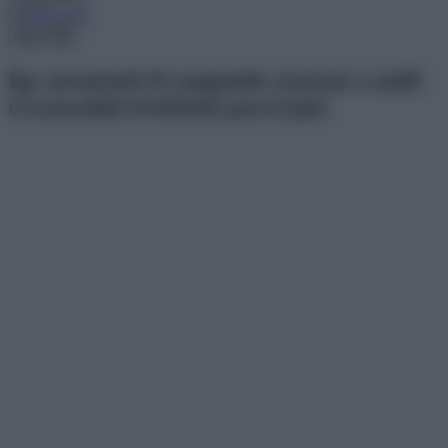
Menu
Így néznének ki napjaink sztárjai a múlt
évszázadok festőinek portréján