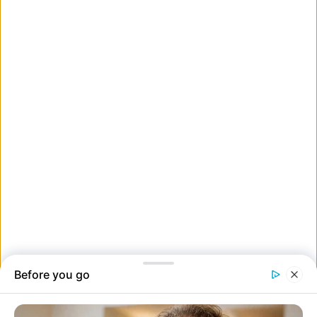
16. Beyoncé és Jay-Z