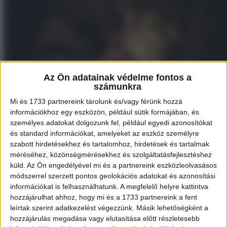
Az Ön adatainak védelme fontos a
számunkra
Mi és 1733 partnereink tárolunk és/vagy férünk hozzá
információkhoz egy eszközön, például sütik formájában, és
személyes adatokat dolgozunk fel, például egyedi azonosítókat
és standard információkat, amelyeket az eszköz személyre
szabott hirdetésekhez és tartalomhoz, hirdetések és tartalmak
méréséhez, közönségmérésekhez és szolgáltatásfejlesztéshez
küld.
Az Ön engedélyével mi és a partnereink eszközleolvasásos
módszerrel szerzett pontos geolokációs adatokat és azonosítási
3. Madonna
információkat is felhasználhatunk. A megfelelő helyre kattintva
hozzájárulhat ahhoz, hogy mi és a 1733 partnereink a fent
leírtak szerint adatkezelést végezzünk. Másik lehetőségként a
hozzájárulás megadása vagy elutasítása előtt részletesebb
4. Johnny Depp