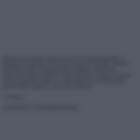
Mindannyian tudjuk, hogyan néznek ki a múzeumi portrék. A
hölgyeket mindig dús és hatalmas frizurával ábrázolják, fényűző
öltözékben, míg a férfiak gyakran parókában, mérhetetlen
eleganciával lettek megfestve. Most képzeld el, hogyan néznének
vajon ki napjaink sztárjai, ha szelfik helyett ilyen festményeket
posztolnának magukról a közösségi oldalakra.
1. Rihanna