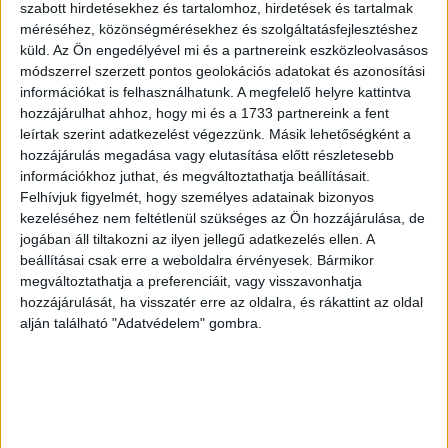
szabott hirdetésekhez és tartalomhoz, hirdetések és tartalmak
méréséhez, közönségmérésekhez és szolgáltatásfejlesztéshez
küld.
Az Ön engedélyével mi és a partnereink eszközleolvasásos
módszerrel szerzett pontos geolokációs adatokat és azonosítási
információkat is felhasználhatunk. A megfelelő helyre kattintva
hozzájárulhat ahhoz, hogy mi és a 1733 partnereink a fent
leírtak szerint adatkezelést végezzünk. Másik lehetőségként a
hozzájárulás megadása vagy elutasítása előtt részletesebb
információkhoz juthat, és megváltoztathatja beállításait.
Felhívjuk figyelmét, hogy személyes adatainak bizonyos
kezeléséhez nem feltétlenül szükséges az Ön hozzájárulása, de
jogában áll tiltakozni az ilyen jellegű adatkezelés ellen. A
beállításai csak erre a weboldalra érvényesek. Bármikor
megváltoztathatja a preferenciáit, vagy visszavonhatja
hozzájárulását, ha visszatér erre az oldalra, és rákattint az oldal
alján található "Adatvédelem" gombra.