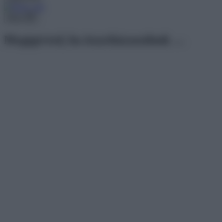
Menu
Megígérted, ha összeházasodunk …