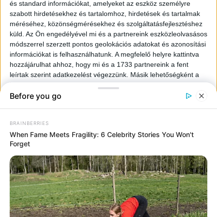
és standard információkat, amelyeket az eszköz személyre
szabott hirdetésekhez és tartalomhoz, hirdetések és tartalmak
méréséhez, közönségmérésekhez és szolgáltatásfejlesztéshez
küld.
Az Ön engedélyével mi és a partnereink eszközleolvasásos
módszerrel szerzett pontos geolokációs adatokat és azonosítási
információkat is felhasználhatunk. A megfelelő helyre kattintva
hozzájárulhat ahhoz, hogy mi és a 1733 partnereink a fent
leírtak szerint adatkezelést végezzünk. Másik lehetőségként a
hozzájárulás megadása vagy elutasítása előtt részletesebb
információkhoz juthat, és megváltoztathatja beállításait.
Felhívjuk figyelmét, hogy személyes adatainak bizonyos
kezeléséhez nem feltétlenül szükséges az Ön hozzájárulása, de
jogában áll tiltakozni az ilyen jellegű adatkezelés ellen. A
beállításai csak erre a weboldalra érvényesek. Bármikor
megváltoztathatja a preferenciáit, vagy visszavonhatja
hozzájárulását, ha visszatér erre az oldalra, és rákattint az oldal
alján található "Adatvédelem" gombra.