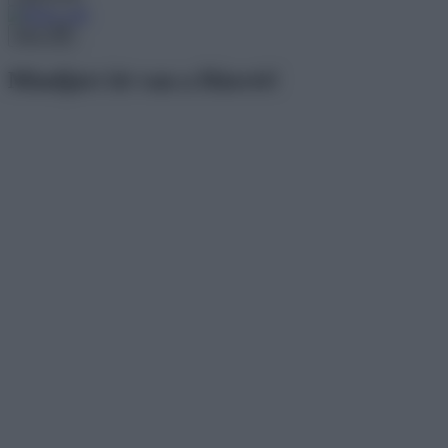
Menu
Mindjárt itt van a Húsvét!