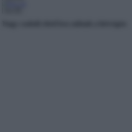
Menu
Nagy családi ebéd lesz nálunk a hétvégén