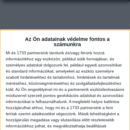
Az Ön adatainak védelme fontos a
számunkra
Mi és 1733 partnereink tárolunk és/vagy férünk hozzá
információkhoz egy eszközön, például sütik formájában, és
személyes adatokat dolgozunk fel, például egyedi azonosítókat
és standard információkat, amelyeket az eszköz személyre
szabott hirdetésekhez és tartalomhoz, hirdetések és tartalmak
méréséhez, közönségmérésekhez és szolgáltatásfejlesztéshez
küld.
Az Ön engedélyével mi és a partnereink eszközleolvasásos
módszerrel szerzett pontos geolokációs adatokat és azonosítási
információkat is felhasználhatunk. A megfelelő helyre kattintva
hozzájárulhat ahhoz, hogy mi és a 1733 partnereink a fent
leírtak szerint adatkezelést végezzünk. Másik lehetőségként a
hozzájárulás megadása vagy elutasítása előtt részletesebb
információkhoz juthat, és megváltoztathatja beállításait.