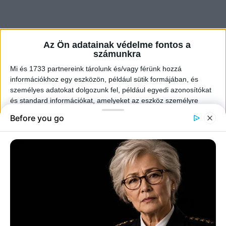
Az Ön adatainak védelme fontos a
számunkra
Mi és 1733 partnereink tárolunk és/vagy férünk hozzá
információkhoz egy eszközön, például sütik formájában, és
személyes adatokat dolgozunk fel, például egyedi azonosítókat
és standard információkat, amelyeket az eszköz személyre
szabott hirdetésekhez és tartalomhoz, hirdetések és tartalmak
méréséhez, közönségmérésekhez és szolgáltatásfejlesztéshez
küld.
Az Ön engedélyével mi és a partnereink eszközleolvasásos
módszerrel szerzett pontos geolokációs adatokat és azonosítási
információkat is felhasználhatunk. A megfelelő helyre kattintva
hozzájárulhat ahhoz, hogy mi és a 1733 partnereink a fent
leírtak szerint adatkezelést végezzünk. Másik lehetőségként a
– Nagyon szép – mondta udvariasan -, úgy látom, elefántcsont.
hozzájárulás megadása vagy elutasítása előtt részletesebb
információkhoz juthat, és megváltoztathatja beállításait.
Felhívjuk figyelmét, hogy személyes adatainak bizonyos
kezeléséhez nem feltétlenül szükséges az Ön hozzájárulása, de