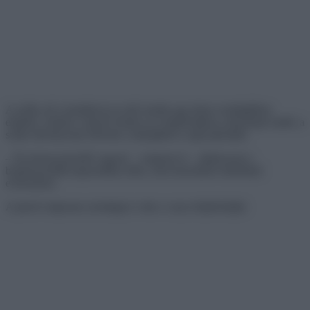
A szőke nő a barátjával az első randin egy kínai vendéglőben
ebédelt. Amikor a pincér letette az evőpálcikákat a tányérjuk mellé, a
szőke látványosan elővette a táskájából a saját pálcikáit:
– Én környezetvédő vagyok – szögezte le -, tiltakozom a
bambuszerdők kipusztítása ellen, nem használok eldobható
evőeszközt.
A pincér alaposan szemügyre vette a csaj evőpálcikáját: