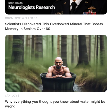
jogában áll tiltakozni az ilyen jellegű adatkezelés ellen. A
beállításai csak erre a weboldalra érvényesek. Bármikor
megváltoztathatja a preferenciáit, vagy visszavonhatja
hozzájárulását, ha visszatér erre az oldalra, és rákattint az oldal
alján található "Adatvédelem" gombra.