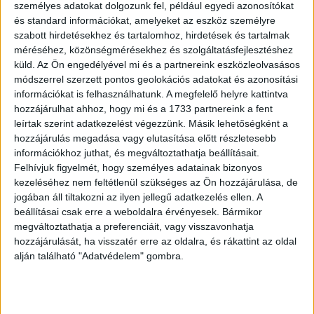
személyes adatokat dolgozunk fel, például egyedi azonosítókat
és standard információkat, amelyeket az eszköz személyre
szabott hirdetésekhez és tartalomhoz, hirdetések és tartalmak
méréséhez, közönségmérésekhez és szolgáltatásfejlesztéshez
küld.
Az Ön engedélyével mi és a partnereink eszközleolvasásos
módszerrel szerzett pontos geolokációs adatokat és azonosítási
információkat is felhasználhatunk. A megfelelő helyre kattintva
hozzájárulhat ahhoz, hogy mi és a 1733 partnereink a fent
leírtak szerint adatkezelést végezzünk. Másik lehetőségként a
hozzájárulás megadása vagy elutasítása előtt részletesebb
információkhoz juthat, és megváltoztathatja beállításait.
Felhívjuk figyelmét, hogy személyes adatainak bizonyos
kezeléséhez nem feltétlenül szükséges az Ön hozzájárulása, de
jogában áll tiltakozni az ilyen jellegű adatkezelés ellen. A
beállításai csak erre a weboldalra érvényesek. Bármikor
megváltoztathatja a preferenciáit, vagy visszavonhatja
hozzájárulását, ha visszatér erre az oldalra, és rákattint az oldal
alján található "Adatvédelem" gombra.