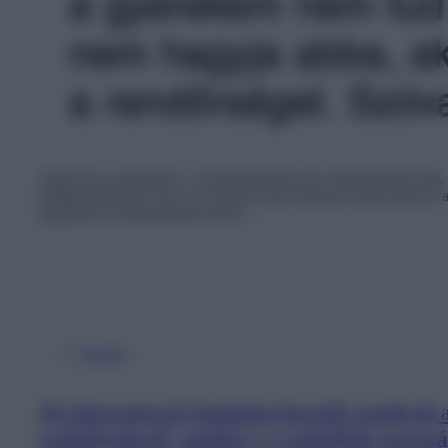
Akárcsak a szüleinket, a szomszédainkat sem választhatjuk meg, é
mellénk költöztek, ők is az életünk részét képezik majd egészen
megfelelő szomszédokkal persze…
Érdekes
16 internetező őszintén beszélt azokról
szabályokról, amiket a családjuk normál