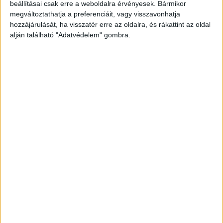
beállításai csak erre a weboldalra érvényesek. Bármikor
megváltoztathatja a preferenciáit, vagy visszavonhatja
hozzájárulását, ha visszatér erre az oldalra, és rákattint az oldal
alján található "Adatvédelem" gombra.
Az emberi agy természeténél fogva szereti a rózsákat. A növény s
vele kapcsolatos információkra és eseményekre – állapították meg 
tanulásban és jobban is…