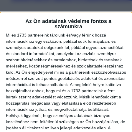
Minden családnak megvannak a saját elvei és szabályai a gyerek
Az Ön adatainak védelme fontos a
a mondás: „Az én házam, az én váram!”. Nyilvánvaló persze, ho
számunkra
gyermekének: ne dugja be az ujját…
Mi és 1733 partnereink tárolunk és/vagy férünk hozzá
információkhoz egy eszközön, például sütik formájában, és
személyes adatokat dolgozunk fel, például egyedi azonosítókat
és standard információkat, amelyeket az eszköz személyre
szabott hirdetésekhez és tartalomhoz, hirdetések és tartalmak
méréséhez, közönségmérésekhez és szolgáltatásfejlesztéshez
Érdekes
küld.
Az Ön engedélyével mi és a partnereink eszközleolvasásos
módszerrel szerzett pontos geolokációs adatokat és azonosítási
információkat is felhasználhatunk. A megfelelő helyre kattintva
Az emberi test 16 érdekes tulajdonsága
hozzájárulhat ahhoz, hogy mi és a 1733 partnereink a fent
mindig tudnak
leírtak szerint adatkezelést végezzünk. Másik lehetőségként a
hozzájárulás megadása vagy elutasítása előtt részletesebb
információkhoz juthat, és megváltoztathatja beállításait.
Felhívjuk figyelmét, hogy személyes adatainak bizonyos
kezeléséhez nem feltétlenül szükséges az Ön hozzájárulása, de
jogában áll tiltakozni az ilyen jellegű adatkezelés ellen. A