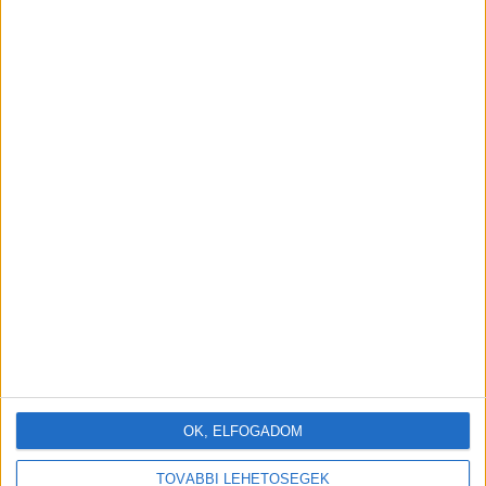
1
…
723
724
PREV
NEXT
725
726
727
728
729
…
852
hogyvolt.co - 2026 |
Adatvédelem
OK, ELFOGADOM
TOVÁBBI LEHETŐSÉGEK