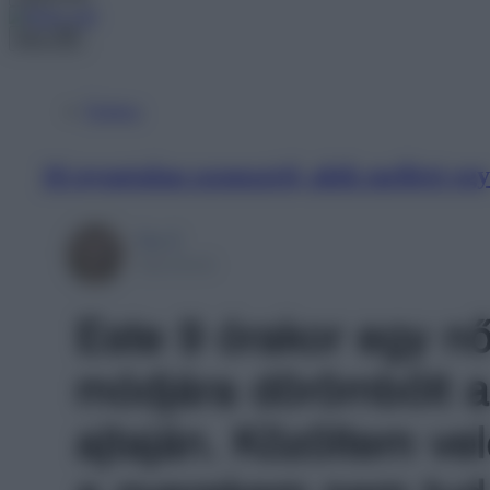
Menu
Érdekes
16 nyugtalan szomszéd, akik mellett eg